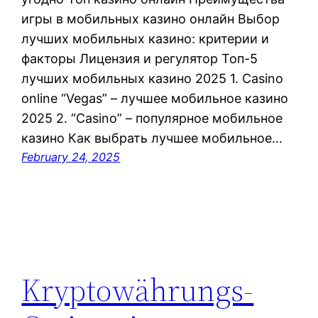
игры в мобильных казино онлайн Выбор
лучших мобильных казино: критерии и
факторы Лицензия и регулятор Топ-5
лучших мобильных казино 2025 1. Casino
online “Vegas” – лучшее мобильное казино
2025 2. “Casino” – популярное мобильное
казино Как выбрать лучшее мобильное…
February 24, 2025
Kryptowährungs-