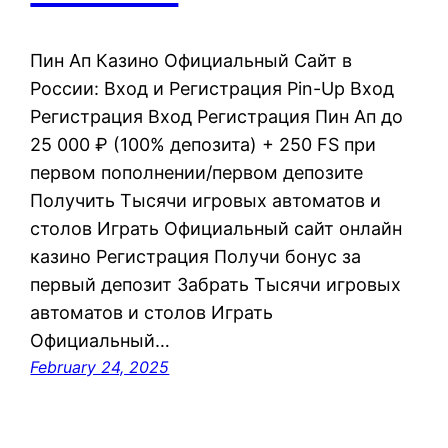
Пин Ап Казино Официальный Сайт в
России: Вход и Регистрация Pin-Up Вход
Регистрация Вход Регистрация Пин Ап до
25 000 ₽ (100% депозита) + 250 FS при
первом пополнении/первом депозите
Получить Тысячи игровых автоматов и
столов Играть Официальный сайт онлайн
казино Регистрация Получи бонус за
первый депозит Забрать Тысячи игровых
автоматов и столов Играть
Официальный…
February 24, 2025