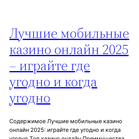
Лучшие мобильные
казино онлайн 2025
– играйте где
угодно и когда
угодно
Содержимое Лучшие мобильные казино
онлайн 2025: играйте где угодно и когда
угодно Топ казино онлайн Преимущества