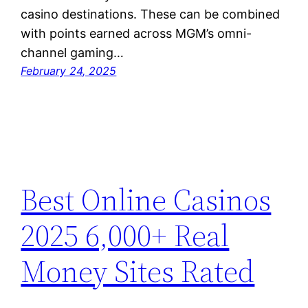
casino destinations. These can be combined
with points earned across MGM’s omni-
channel gaming…
February 24, 2025
Best Online Casinos
2025 6,000+ Real
Money Sites Rated