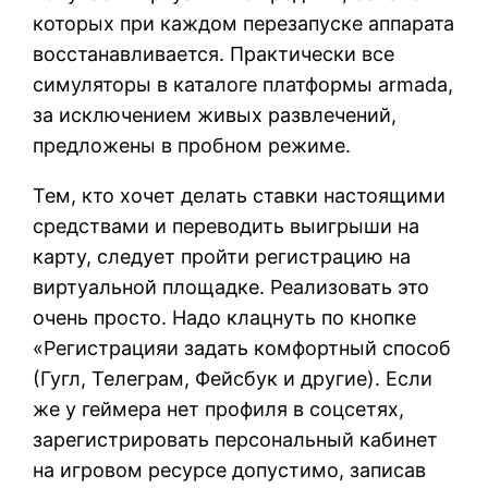
которых при каждом перезапуске аппарата
восстанавливается. Практически все
симуляторы в каталоге платформы armada,
за исключением живых развлечений,
предложены в пробном режиме.
Тем, кто хочет делать ставки настоящими
средствами и переводить выигрыши на
карту, следует пройти регистрацию на
виртуальной площадке. Реализовать это
очень просто. Надо клацнуть по кнопке
«Регистрацияи задать комфортный способ
(Гугл, Телеграм, Фейсбук и другие). Если
же у геймера нет профиля в соцсетях,
зарегистрировать персональный кабинет
на игровом ресурсе допустимо, записав