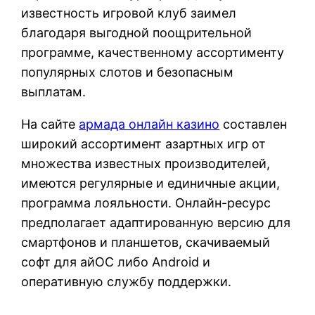
известность игровой клуб заимел
благодаря выгодной поощрительной
программе, качественному ассортименту
популярных слотов и безопасным
выплатам.
На сайте
армада онлайн казино
составлен
широкий ассортимент азартных игр от
множества известных производителей,
имеются регулярные и единичные акции,
программа лояльности. Онлайн-ресурс
предполагает адаптированную версию для
смартфонов и планшетов, скачиваемый
софт для айОС либо Android и
оперативную службу поддержки.