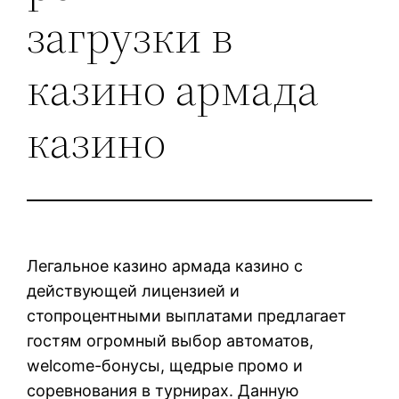
загрузки в
казино армада
казино
Легальное казино армада казино с
действующей лицензией и
стопроцентными выплатами предлагает
гостям огромный выбор автоматов,
welcome-бонусы, щедрые промо и
соревнования в турнирах. Данную